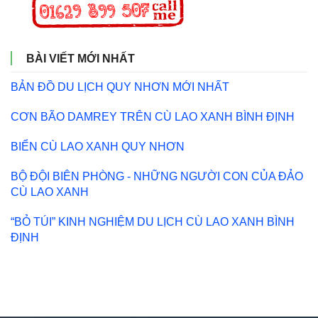
BÀI VIẾT MỚI NHẤT
BẢN ĐỒ DU LỊCH QUY NHƠN MỚI NHẤT
CƠN BÃO DAMREY TRÊN CÙ LAO XANH BÌNH ĐỊNH
BIỂN CÙ LAO XANH QUY NHƠN
BỘ ĐỘI BIÊN PHÒNG - NHỮNG NGƯỜI CON CỦA ĐẢO
CÙ LAO XANH
“BỎ TÚI” KINH NGHIỆM DU LỊCH CÙ LAO XANH BÌNH
ĐỊNH