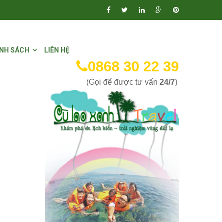
NH SÁCH
LIÊN HỆ
0868 30 22 39
(Gọi để được tư vấn
24/7
)