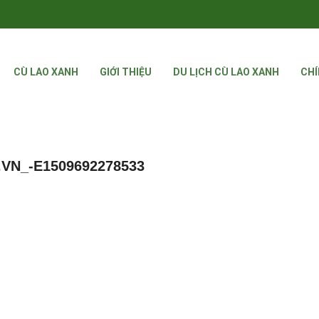
CÙ LAO XANH
GIỚI THIỆU
DU LỊCH CÙ LAO XANH
CHÍ
VN_-E1509692278533