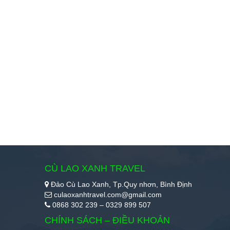
CÙ LAO XANH TRAVEL
Đảo Cù Lao Xanh, Tp.Quy nhơn, Bình Định
culaoxanhtravel.com@gmail.com
0868 302 239 – 0329 899 507
CHÍNH SÁCH – ĐIỀU KHOẢN