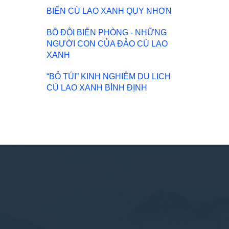
BIỂN CÙ LAO XANH QUY NHƠN
BỘ ĐỘI BIÊN PHÒNG - NHỮNG
NGƯỜI CON CỦA ĐẢO CÙ LAO
XANH
“BỎ TÚI” KINH NGHIỆM DU LỊCH
CÙ LAO XANH BÌNH ĐỊNH