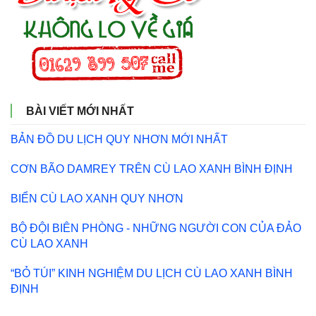
BÀI VIẾT MỚI NHẤT
BẢN ĐỒ DU LỊCH QUY NHƠN MỚI NHẤT
CƠN BÃO DAMREY TRÊN CÙ LAO XANH BÌNH ĐỊNH
BIỂN CÙ LAO XANH QUY NHƠN
BỘ ĐỘI BIÊN PHÒNG - NHỮNG NGƯỜI CON CỦA ĐẢO
CÙ LAO XANH
“BỎ TÚI” KINH NGHIỆM DU LỊCH CÙ LAO XANH BÌNH
ĐỊNH