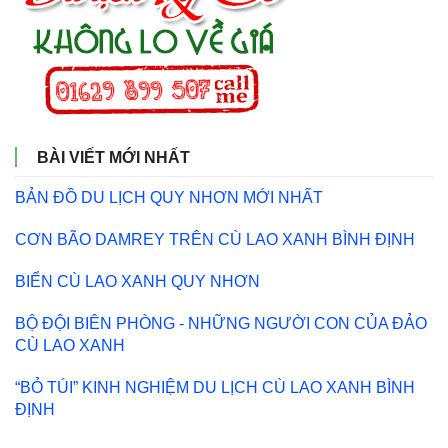
BÀI VIẾT MỚI NHẤT
BẢN ĐỒ DU LỊCH QUY NHƠN MỚI NHẤT
CƠN BÃO DAMREY TRÊN CÙ LAO XANH BÌNH ĐỊNH
BIỂN CÙ LAO XANH QUY NHƠN
BỘ ĐỘI BIÊN PHÒNG - NHỮNG NGƯỜI CON CỦA ĐẢO
CÙ LAO XANH
“BỎ TÚI” KINH NGHIỆM DU LỊCH CÙ LAO XANH BÌNH
ĐỊNH