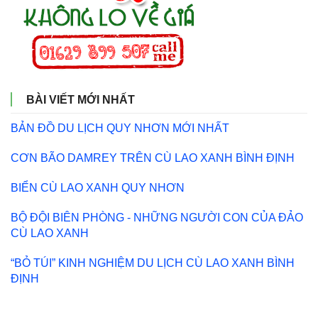
BÀI VIẾT MỚI NHẤT
BẢN ĐỒ DU LỊCH QUY NHƠN MỚI NHẤT
CƠN BÃO DAMREY TRÊN CÙ LAO XANH BÌNH ĐỊNH
BIỂN CÙ LAO XANH QUY NHƠN
BỘ ĐỘI BIÊN PHÒNG - NHỮNG NGƯỜI CON CỦA ĐẢO
CÙ LAO XANH
“BỎ TÚI” KINH NGHIỆM DU LỊCH CÙ LAO XANH BÌNH
ĐỊNH