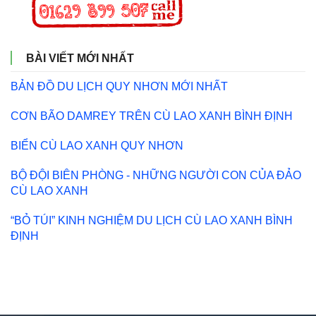
BÀI VIẾT MỚI NHẤT
BẢN ĐỒ DU LỊCH QUY NHƠN MỚI NHẤT
CƠN BÃO DAMREY TRÊN CÙ LAO XANH BÌNH ĐỊNH
BIỂN CÙ LAO XANH QUY NHƠN
BỘ ĐỘI BIÊN PHÒNG - NHỮNG NGƯỜI CON CỦA ĐẢO
CÙ LAO XANH
“BỎ TÚI” KINH NGHIỆM DU LỊCH CÙ LAO XANH BÌNH
ĐỊNH