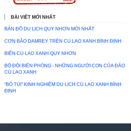
BÀI VIẾT MỚI NHẤT
BẢN ĐỒ DU LỊCH QUY NHƠN MỚI NHẤT
CƠN BÃO DAMREY TRÊN CÙ LAO XANH BÌNH ĐỊNH
BIỂN CÙ LAO XANH QUY NHƠN
BỘ ĐỘI BIÊN PHÒNG - NHỮNG NGƯỜI CON CỦA ĐẢO
CÙ LAO XANH
“BỎ TÚI” KINH NGHIỆM DU LỊCH CÙ LAO XANH BÌNH
ĐỊNH