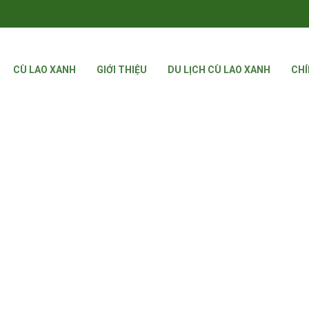
CÙ LAO XANH
GIỚI THIỆU
DU LỊCH CÙ LAO XANH
CHÍ