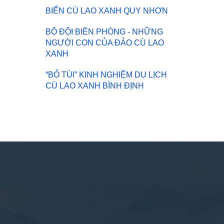
BIỂN CÙ LAO XANH QUY NHƠN
BỘ ĐỘI BIÊN PHÒNG - NHỮNG
NGƯỜI CON CỦA ĐẢO CÙ LAO
XANH
“BỎ TÚI” KINH NGHIỆM DU LỊCH
CÙ LAO XANH BÌNH ĐỊNH