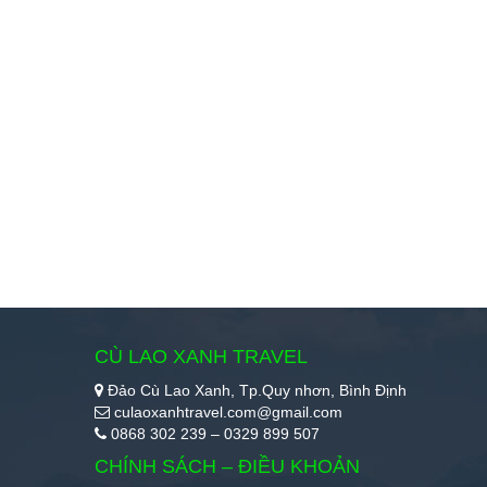
CÙ LAO XANH TRAVEL
Đảo Cù Lao Xanh, Tp.Quy nhơn, Bình Định
culaoxanhtravel.com@gmail.com
0868 302 239 – 0329 899 507
CHÍNH SÁCH – ĐIỀU KHOẢN