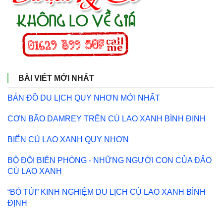
BÀI VIẾT MỚI NHẤT
BẢN ĐỒ DU LỊCH QUY NHƠN MỚI NHẤT
CƠN BÃO DAMREY TRÊN CÙ LAO XANH BÌNH ĐỊNH
BIỂN CÙ LAO XANH QUY NHƠN
BỘ ĐỘI BIÊN PHÒNG - NHỮNG NGƯỜI CON CỦA ĐẢO
CÙ LAO XANH
“BỎ TÚI” KINH NGHIỆM DU LỊCH CÙ LAO XANH BÌNH
ĐỊNH