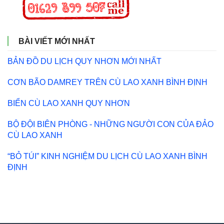
BÀI VIẾT MỚI NHẤT
BẢN ĐỒ DU LỊCH QUY NHƠN MỚI NHẤT
CƠN BÃO DAMREY TRÊN CÙ LAO XANH BÌNH ĐỊNH
BIỂN CÙ LAO XANH QUY NHƠN
BỘ ĐỘI BIÊN PHÒNG - NHỮNG NGƯỜI CON CỦA ĐẢO
CÙ LAO XANH
“BỎ TÚI” KINH NGHIỆM DU LỊCH CÙ LAO XANH BÌNH
ĐỊNH