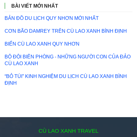
BÀI VIẾT MỚI NHẤT
BẢN ĐỒ DU LỊCH QUY NHƠN MỚI NHẤT
CƠN BÃO DAMREY TRÊN CÙ LAO XANH BÌNH ĐỊNH
BIỂN CÙ LAO XANH QUY NHƠN
BỘ ĐỘI BIÊN PHÒNG - NHỮNG NGƯỜI CON CỦA ĐẢO
CÙ LAO XANH
“BỎ TÚI” KINH NGHIỆM DU LỊCH CÙ LAO XANH BÌNH
ĐỊNH
CÙ LAO XANH TRAVEL