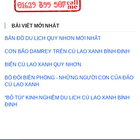
BÀI VIẾT MỚI NHẤT
BẢN ĐỒ DU LỊCH QUY NHƠN MỚI NHẤT
CƠN BÃO DAMREY TRÊN CÙ LAO XANH BÌNH ĐỊNH
BIỂN CÙ LAO XANH QUY NHƠN
BỘ ĐỘI BIÊN PHÒNG - NHỮNG NGƯỜI CON CỦA ĐẢO
CÙ LAO XANH
“BỎ TÚI” KINH NGHIỆM DU LỊCH CÙ LAO XANH BÌNH
ĐỊNH