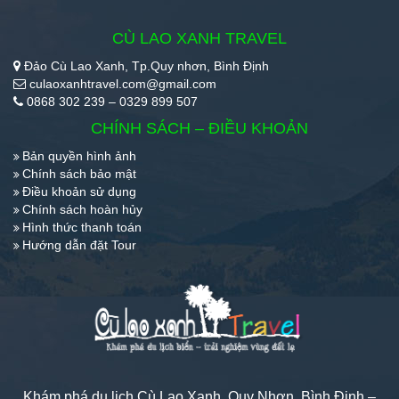
CÙ LAO XANH TRAVEL
Đảo Cù Lao Xanh, Tp.Quy nhơn, Bình Định
culaoxanhtravel.com@gmail.com
0868 302 239 – 0329 899 507
CHÍNH SÁCH – ĐIỀU KHOẢN
Bản quyền hình ảnh
Chính sách bảo mật
Điều khoản sử dụng
Chính sách hoàn hủy
Hình thức thanh toán
Hướng dẫn đặt Tour
Khám phá du lịch Cù Lao Xanh, Quy Nhơn, Bình Định –