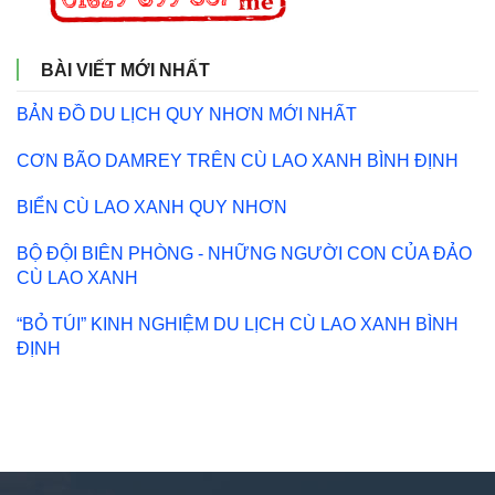
BÀI VIẾT MỚI NHẤT
BẢN ĐỒ DU LỊCH QUY NHƠN MỚI NHẤT
CƠN BÃO DAMREY TRÊN CÙ LAO XANH BÌNH ĐỊNH
BIỂN CÙ LAO XANH QUY NHƠN
BỘ ĐỘI BIÊN PHÒNG - NHỮNG NGƯỜI CON CỦA ĐẢO
CÙ LAO XANH
“BỎ TÚI” KINH NGHIỆM DU LỊCH CÙ LAO XANH BÌNH
ĐỊNH