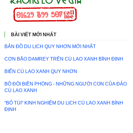
BÀI VIẾT MỚI NHẤT
BẢN ĐỒ DU LỊCH QUY NHƠN MỚI NHẤT
CƠN BÃO DAMREY TRÊN CÙ LAO XANH BÌNH ĐỊNH
BIỂN CÙ LAO XANH QUY NHƠN
BỘ ĐỘI BIÊN PHÒNG - NHỮNG NGƯỜI CON CỦA ĐẢO
CÙ LAO XANH
“BỎ TÚI” KINH NGHIỆM DU LỊCH CÙ LAO XANH BÌNH
ĐỊNH