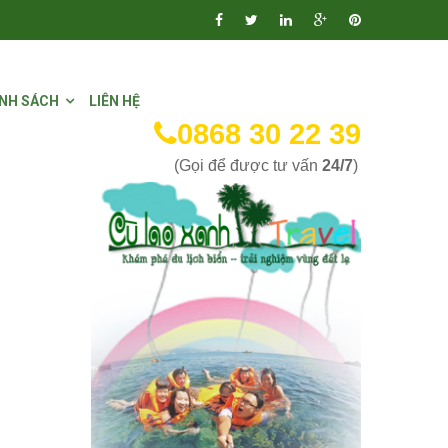
NH SÁCH
LIÊN HỆ
0868 30 22 39
(Gọi để được tư vấn
24/7
)