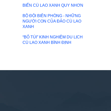
BIỂN CÙ LAO XANH QUY NHƠN
BỘ ĐỘI BIÊN PHÒNG - NHỮNG
NGƯỜI CON CỦA ĐẢO CÙ LAO
XANH
“BỎ TÚI” KINH NGHIỆM DU LỊCH
CÙ LAO XANH BÌNH ĐỊNH