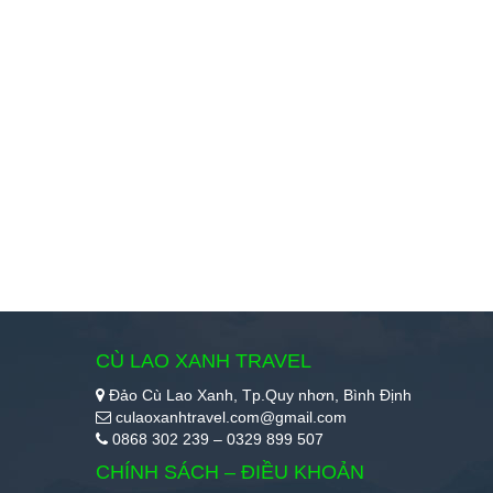
CÙ LAO XANH TRAVEL
Đảo Cù Lao Xanh, Tp.Quy nhơn, Bình Định
culaoxanhtravel.com@gmail.com
0868 302 239 – 0329 899 507
CHÍNH SÁCH – ĐIỀU KHOẢN