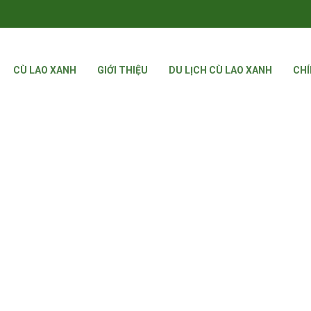
CÙ LAO XANH
GIỚI THIỆU
DU LỊCH CÙ LAO XANH
CHÍ