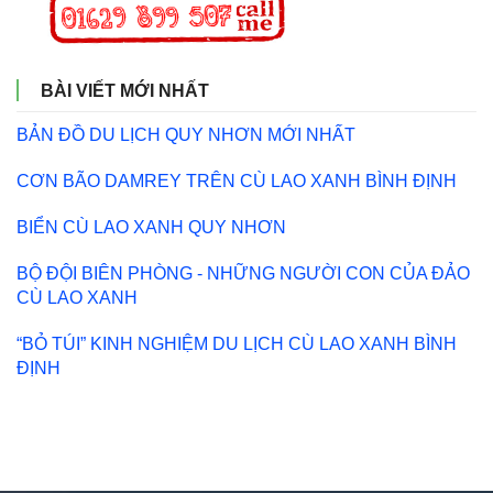
BÀI VIẾT MỚI NHẤT
BẢN ĐỒ DU LỊCH QUY NHƠN MỚI NHẤT
CƠN BÃO DAMREY TRÊN CÙ LAO XANH BÌNH ĐỊNH
BIỂN CÙ LAO XANH QUY NHƠN
BỘ ĐỘI BIÊN PHÒNG - NHỮNG NGƯỜI CON CỦA ĐẢO
CÙ LAO XANH
“BỎ TÚI” KINH NGHIỆM DU LỊCH CÙ LAO XANH BÌNH
ĐỊNH