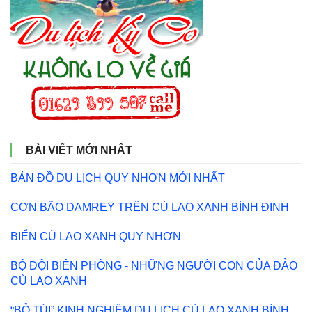
BÀI VIẾT MỚI NHẤT
BẢN ĐỒ DU LỊCH QUY NHƠN MỚI NHẤT
CƠN BÃO DAMREY TRÊN CÙ LAO XANH BÌNH ĐỊNH
BIỂN CÙ LAO XANH QUY NHƠN
BỘ ĐỘI BIÊN PHÒNG - NHỮNG NGƯỜI CON CỦA ĐẢO
CÙ LAO XANH
“BỎ TÚI” KINH NGHIỆM DU LỊCH CÙ LAO XANH BÌNH