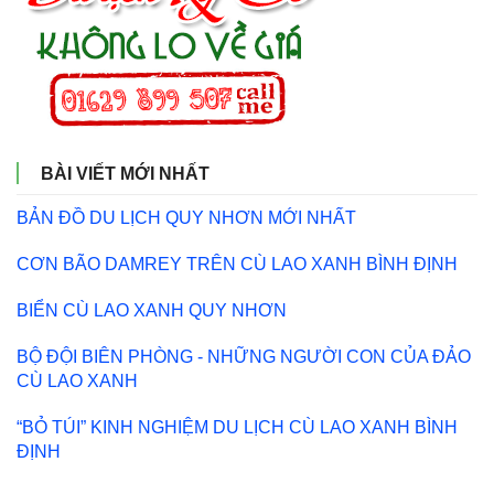
BÀI VIẾT MỚI NHẤT
BẢN ĐỒ DU LỊCH QUY NHƠN MỚI NHẤT
CƠN BÃO DAMREY TRÊN CÙ LAO XANH BÌNH ĐỊNH
BIỂN CÙ LAO XANH QUY NHƠN
BỘ ĐỘI BIÊN PHÒNG - NHỮNG NGƯỜI CON CỦA ĐẢO
CÙ LAO XANH
“BỎ TÚI” KINH NGHIỆM DU LỊCH CÙ LAO XANH BÌNH
ĐỊNH