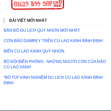
BÀI VIẾT MỚI NHẤT
BẢN ĐỒ DU LỊCH QUY NHƠN MỚI NHẤT
CƠN BÃO DAMREY TRÊN CÙ LAO XANH BÌNH ĐỊNH
BIỂN CÙ LAO XANH QUY NHƠN
BỘ ĐỘI BIÊN PHÒNG - NHỮNG NGƯỜI CON CỦA ĐẢO
CÙ LAO XANH
“BỎ TÚI” KINH NGHIỆM DU LỊCH CÙ LAO XANH BÌNH
ĐỊNH