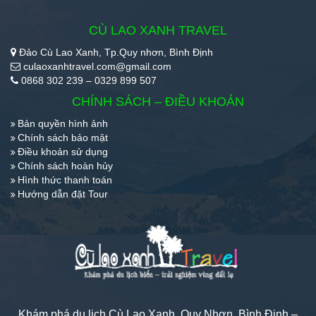
CÙ LAO XANH TRAVEL
Đảo Cù Lao Xanh, Tp.Quy nhơn, Bình Định
culaoxanhtravel.com@gmail.com
0868 302 239 – 0329 899 507
CHÍNH SÁCH – ĐIỀU KHOẢN
Bản quyền hình ảnh
Chính sách bảo mật
Điều khoản sử dụng
Chính sách hoàn hủy
Hình thức thanh toán
Hướng dẫn đặt Tour
Khám phá du lịch Cù Lao Xanh, Quy Nhơn, Bình Định –