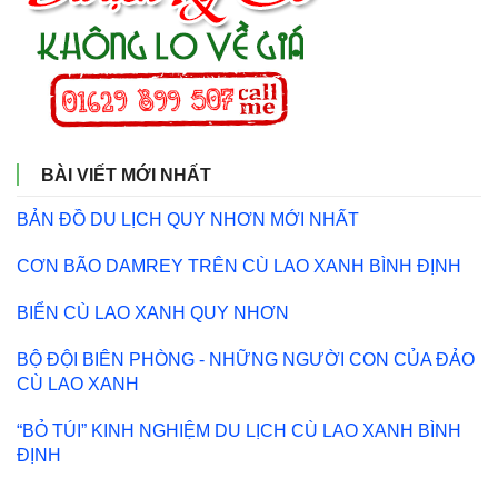
BÀI VIẾT MỚI NHẤT
BẢN ĐỒ DU LỊCH QUY NHƠN MỚI NHẤT
CƠN BÃO DAMREY TRÊN CÙ LAO XANH BÌNH ĐỊNH
BIỂN CÙ LAO XANH QUY NHƠN
BỘ ĐỘI BIÊN PHÒNG - NHỮNG NGƯỜI CON CỦA ĐẢO
CÙ LAO XANH
“BỎ TÚI” KINH NGHIỆM DU LỊCH CÙ LAO XANH BÌNH
ĐỊNH