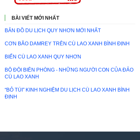
BÀI VIẾT MỚI NHẤT
BẢN ĐỒ DU LỊCH QUY NHƠN MỚI NHẤT
CƠN BÃO DAMREY TRÊN CÙ LAO XANH BÌNH ĐỊNH
BIỂN CÙ LAO XANH QUY NHƠN
BỘ ĐỘI BIÊN PHÒNG - NHỮNG NGƯỜI CON CỦA ĐẢO
CÙ LAO XANH
“BỎ TÚI” KINH NGHIỆM DU LỊCH CÙ LAO XANH BÌNH
ĐỊNH