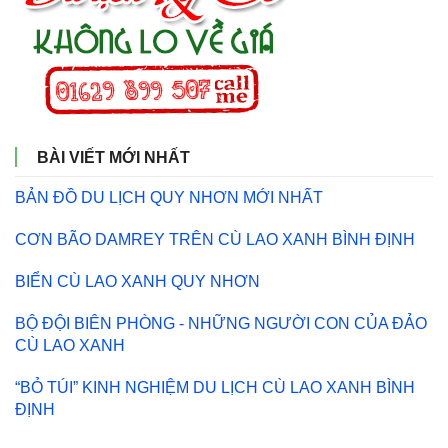
BÀI VIẾT MỚI NHẤT
BẢN ĐỒ DU LỊCH QUY NHƠN MỚI NHẤT
CƠN BÃO DAMREY TRÊN CÙ LAO XANH BÌNH ĐỊNH
BIỂN CÙ LAO XANH QUY NHƠN
BỘ ĐỘI BIÊN PHÒNG - NHỮNG NGƯỜI CON CỦA ĐẢO
CÙ LAO XANH
“BỎ TÚI” KINH NGHIỆM DU LỊCH CÙ LAO XANH BÌNH
ĐỊNH