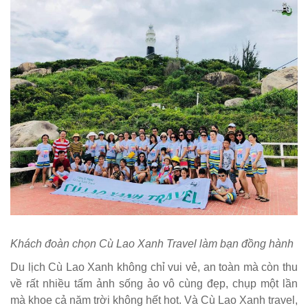
Khách đoàn chọn Cù Lao Xanh Travel làm bạn đồng hành
Du lịch Cù Lao Xanh không chỉ vui vẻ, an toàn mà còn thu
về rất nhiều tấm ảnh sống ảo vô cùng đẹp, chụp một lần
mà khoe cả năm trời không hết hot. Và Cù Lao Xanh travel,