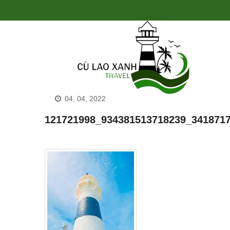
04, 04, 2022
121721998_934381513718239_341871