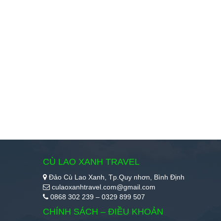
CÙ LAO XANH TRAVEL
Đảo Cù Lao Xanh, Tp.Quy nhơn, Bình Định
culaoxanhtravel.com@gmail.com
0868 302 239 – 0329 899 507
CHÍNH SÁCH – ĐIỀU KHOẢN