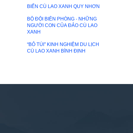
BIỂN CÙ LAO XANH QUY NHƠN
BỘ ĐỘI BIÊN PHÒNG - NHỮNG
NGƯỜI CON CỦA ĐẢO CÙ LAO
XANH
“BỎ TÚI” KINH NGHIỆM DU LỊCH
CÙ LAO XANH BÌNH ĐỊNH