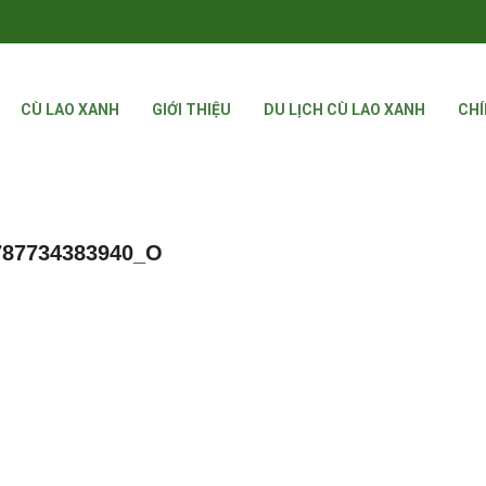
CÙ LAO XANH
GIỚI THIỆU
DU LỊCH CÙ LAO XANH
CHÍ
787734383940_O