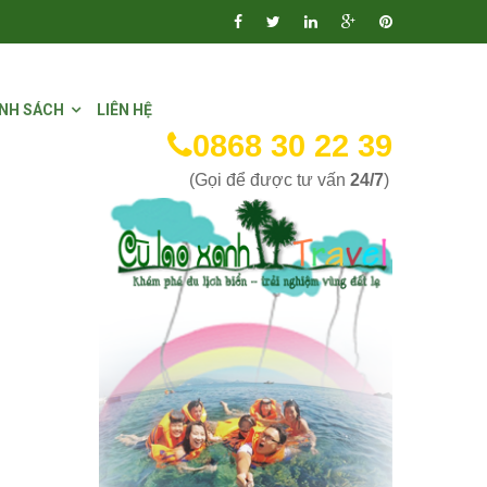
NH SÁCH
LIÊN HỆ
0868 30 22 39
(Gọi để được tư vấn
24/7
)