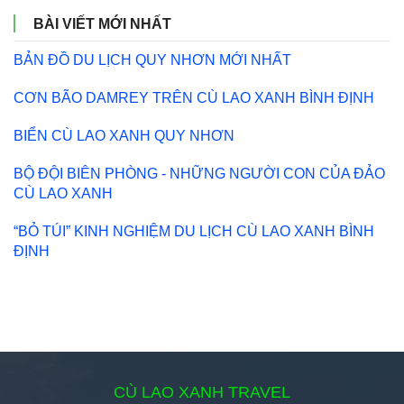
BÀI VIẾT MỚI NHẤT
BẢN ĐỒ DU LỊCH QUY NHƠN MỚI NHẤT
CƠN BÃO DAMREY TRÊN CÙ LAO XANH BÌNH ĐỊNH
BIỂN CÙ LAO XANH QUY NHƠN
BỘ ĐỘI BIÊN PHÒNG - NHỮNG NGƯỜI CON CỦA ĐẢO
CÙ LAO XANH
“BỎ TÚI” KINH NGHIỆM DU LỊCH CÙ LAO XANH BÌNH
ĐỊNH
CÙ LAO XANH TRAVEL