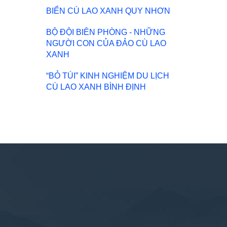
BIỂN CÙ LAO XANH QUY NHƠN
BỘ ĐỘI BIÊN PHÒNG - NHỮNG
NGƯỜI CON CỦA ĐẢO CÙ LAO
XANH
“BỎ TÚI” KINH NGHIỆM DU LỊCH
CÙ LAO XANH BÌNH ĐỊNH