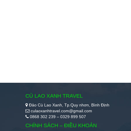
CÙ LAO XANH TRAVEL
Đảo Cù Lao Xanh, Tp.Quy nhơn, Bình Định
culaoxanhtravel.com@gmail.com
0868 302 239 – 0329 899 507
CHÍNH SÁCH – ĐIỀU KHOẢN