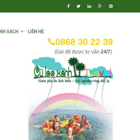
NH SÁCH
LIÊN HỆ
0868 30 22 39
(Gọi để được tư vấn
24/7
)