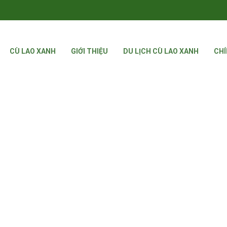
CÙ LAO XANH
GIỚI THIỆU
DU LỊCH CÙ LAO XANH
CHÍ