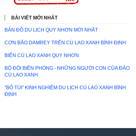
BÀI VIẾT MỚI NHẤT
BẢN ĐỒ DU LỊCH QUY NHƠN MỚI NHẤT
CƠN BÃO DAMREY TRÊN CÙ LAO XANH BÌNH ĐỊNH
BIỂN CÙ LAO XANH QUY NHƠN
BỘ ĐỘI BIÊN PHÒNG - NHỮNG NGƯỜI CON CỦA ĐẢO
CÙ LAO XANH
“BỎ TÚI” KINH NGHIỆM DU LỊCH CÙ LAO XANH BÌNH
ĐỊNH