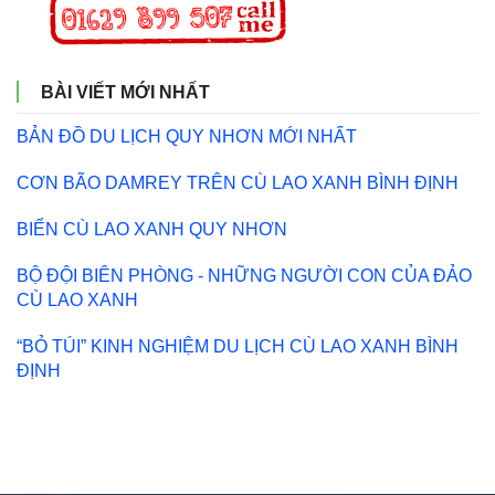
BÀI VIẾT MỚI NHẤT
BẢN ĐỒ DU LỊCH QUY NHƠN MỚI NHẤT
CƠN BÃO DAMREY TRÊN CÙ LAO XANH BÌNH ĐỊNH
BIỂN CÙ LAO XANH QUY NHƠN
BỘ ĐỘI BIÊN PHÒNG - NHỮNG NGƯỜI CON CỦA ĐẢO
CÙ LAO XANH
“BỎ TÚI” KINH NGHIỆM DU LỊCH CÙ LAO XANH BÌNH
ĐỊNH