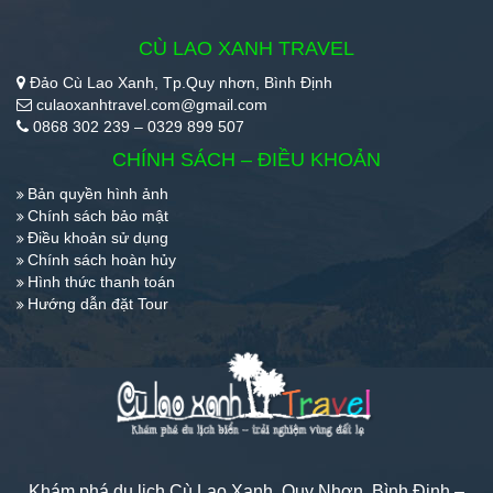
CÙ LAO XANH TRAVEL
Đảo Cù Lao Xanh, Tp.Quy nhơn, Bình Định
culaoxanhtravel.com@gmail.com
0868 302 239 – 0329 899 507
CHÍNH SÁCH – ĐIỀU KHOẢN
Bản quyền hình ảnh
Chính sách bảo mật
Điều khoản sử dụng
Chính sách hoàn hủy
Hình thức thanh toán
Hướng dẫn đặt Tour
Khám phá du lịch Cù Lao Xanh, Quy Nhơn, Bình Định –