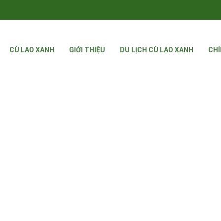
CÙ LAO XANH
GIỚI THIỆU
DU LỊCH CÙ LAO XANH
CHÍ