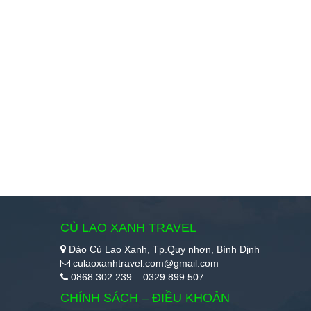
CÙ LAO XANH TRAVEL
Đảo Cù Lao Xanh, Tp.Quy nhơn, Bình Định
culaoxanhtravel.com@gmail.com
0868 302 239 – 0329 899 507
CHÍNH SÁCH – ĐIỀU KHOẢN