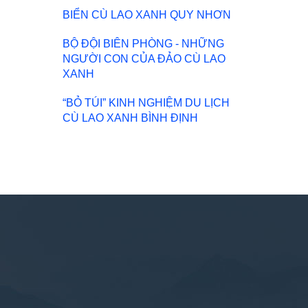
BIỂN CÙ LAO XANH QUY NHƠN
BỘ ĐỘI BIÊN PHÒNG - NHỮNG
NGƯỜI CON CỦA ĐẢO CÙ LAO
XANH
“BỎ TÚI” KINH NGHIỆM DU LỊCH
CÙ LAO XANH BÌNH ĐỊNH