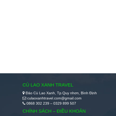
CÙ LAO XANH TRAVEL
Đảo Cù Lao Xanh, Tp.Quy nhơn, Bình Định
culaoxanhtravel.com@gmail.com
0868 302 239 – 0329 899 507
CHÍNH SÁCH – ĐIỀU KHOẢN