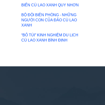
BIỂN CÙ LAO XANH QUY NHƠN
BỘ ĐỘI BIÊN PHÒNG - NHỮNG
NGƯỜI CON CỦA ĐẢO CÙ LAO
XANH
“BỎ TÚI” KINH NGHIỆM DU LỊCH
CÙ LAO XANH BÌNH ĐỊNH