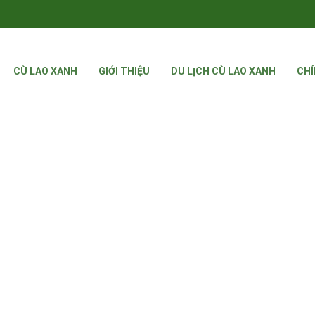
CÙ LAO XANH
GIỚI THIỆU
DU LỊCH CÙ LAO XANH
CHÍ