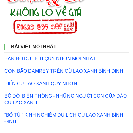
BÀI VIẾT MỚI NHẤT
BẢN ĐỒ DU LỊCH QUY NHƠN MỚI NHẤT
CƠN BÃO DAMREY TRÊN CÙ LAO XANH BÌNH ĐỊNH
BIỂN CÙ LAO XANH QUY NHƠN
BỘ ĐỘI BIÊN PHÒNG - NHỮNG NGƯỜI CON CỦA ĐẢO
CÙ LAO XANH
“BỎ TÚI” KINH NGHIỆM DU LỊCH CÙ LAO XANH BÌNH
ĐỊNH