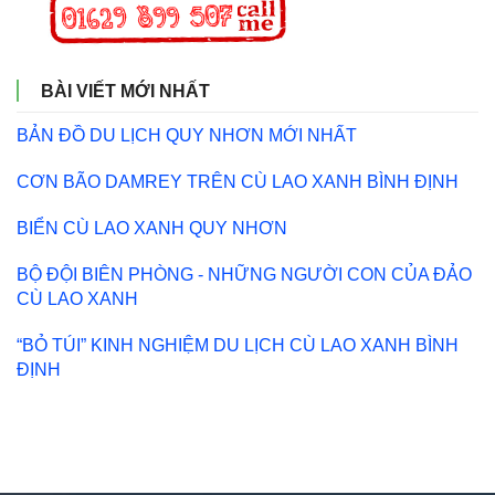
BÀI VIẾT MỚI NHẤT
BẢN ĐỒ DU LỊCH QUY NHƠN MỚI NHẤT
CƠN BÃO DAMREY TRÊN CÙ LAO XANH BÌNH ĐỊNH
BIỂN CÙ LAO XANH QUY NHƠN
BỘ ĐỘI BIÊN PHÒNG - NHỮNG NGƯỜI CON CỦA ĐẢO
CÙ LAO XANH
“BỎ TÚI” KINH NGHIỆM DU LỊCH CÙ LAO XANH BÌNH
ĐỊNH