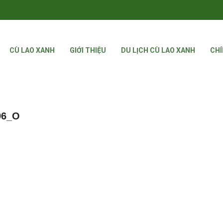
CÙ LAO XANH
GIỚI THIỆU
DU LỊCH CÙ LAO XANH
CHÍ
96_O