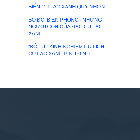
BIỂN CÙ LAO XANH QUY NHƠN
BỘ ĐỘI BIÊN PHÒNG - NHỮNG
NGƯỜI CON CỦA ĐẢO CÙ LAO
XANH
“BỎ TÚI” KINH NGHIỆM DU LỊCH
CÙ LAO XANH BÌNH ĐỊNH