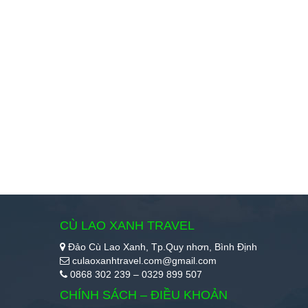
CÙ LAO XANH TRAVEL
Đảo Cù Lao Xanh, Tp.Quy nhơn, Bình Định
culaoxanhtravel.com@gmail.com
0868 302 239 – 0329 899 507
CHÍNH SÁCH – ĐIỀU KHOẢN