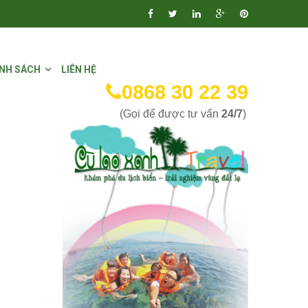
NH SÁCH
LIÊN HỆ
0868 30 22 39
(Gọi để được tư vấn
24/7
)