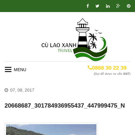
0868 30 22 39
Toggle
(Gọi để được tư vấn
24/7
)
navigation
07, 08, 2017
20668687_301784936955437_447999475_N