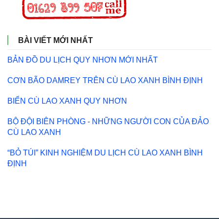
BÀI VIẾT MỚI NHẤT
BẢN ĐỒ DU LỊCH QUY NHƠN MỚI NHẤT
CƠN BÃO DAMREY TRÊN CÙ LAO XANH BÌNH ĐỊNH
BIỂN CÙ LAO XANH QUY NHƠN
BỘ ĐỘI BIÊN PHÒNG - NHỮNG NGƯỜI CON CỦA ĐẢO
CÙ LAO XANH
“BỎ TÚI” KINH NGHIỆM DU LỊCH CÙ LAO XANH BÌNH
ĐỊNH