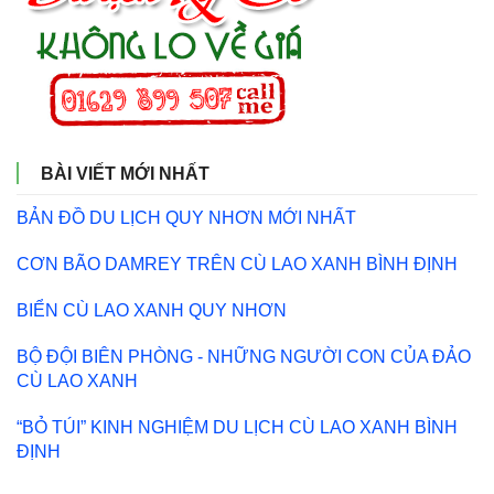
BÀI VIẾT MỚI NHẤT
BẢN ĐỒ DU LỊCH QUY NHƠN MỚI NHẤT
CƠN BÃO DAMREY TRÊN CÙ LAO XANH BÌNH ĐỊNH
BIỂN CÙ LAO XANH QUY NHƠN
BỘ ĐỘI BIÊN PHÒNG - NHỮNG NGƯỜI CON CỦA ĐẢO
CÙ LAO XANH
“BỎ TÚI” KINH NGHIỆM DU LỊCH CÙ LAO XANH BÌNH
ĐỊNH