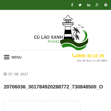
0868 30 22 39
Toggle
(Gọi để được tư vấn
24/7
)
navigation
07, 08, 2017
20706036_301784920288772_730848500_O