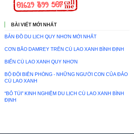
BÀI VIẾT MỚI NHẤT
BẢN ĐỒ DU LỊCH QUY NHƠN MỚI NHẤT
CƠN BÃO DAMREY TRÊN CÙ LAO XANH BÌNH ĐỊNH
BIỂN CÙ LAO XANH QUY NHƠN
BỘ ĐỘI BIÊN PHÒNG - NHỮNG NGƯỜI CON CỦA ĐẢO
CÙ LAO XANH
“BỎ TÚI” KINH NGHIỆM DU LỊCH CÙ LAO XANH BÌNH
ĐỊNH