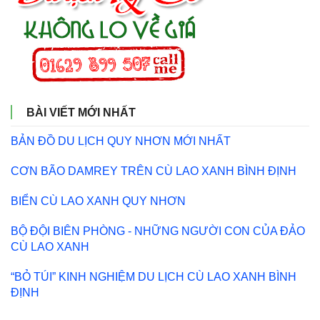
BÀI VIẾT MỚI NHẤT
BẢN ĐỒ DU LỊCH QUY NHƠN MỚI NHẤT
CƠN BÃO DAMREY TRÊN CÙ LAO XANH BÌNH ĐỊNH
BIỂN CÙ LAO XANH QUY NHƠN
BỘ ĐỘI BIÊN PHÒNG - NHỮNG NGƯỜI CON CỦA ĐẢO
CÙ LAO XANH
“BỎ TÚI” KINH NGHIỆM DU LỊCH CÙ LAO XANH BÌNH
ĐỊNH