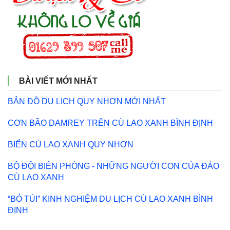
BÀI VIẾT MỚI NHẤT
BẢN ĐỒ DU LỊCH QUY NHƠN MỚI NHẤT
CƠN BÃO DAMREY TRÊN CÙ LAO XANH BÌNH ĐỊNH
BIỂN CÙ LAO XANH QUY NHƠN
BỘ ĐỘI BIÊN PHÒNG - NHỮNG NGƯỜI CON CỦA ĐẢO
CÙ LAO XANH
“BỎ TÚI” KINH NGHIỆM DU LỊCH CÙ LAO XANH BÌNH
ĐỊNH