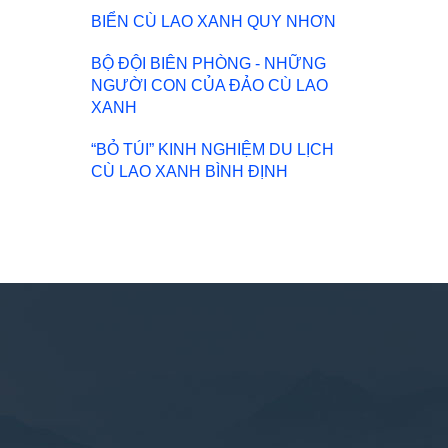
BIỂN CÙ LAO XANH QUY NHƠN
BỘ ĐỘI BIÊN PHÒNG - NHỮNG
NGƯỜI CON CỦA ĐẢO CÙ LAO
XANH
“BỎ TÚI” KINH NGHIỆM DU LỊCH
CÙ LAO XANH BÌNH ĐỊNH