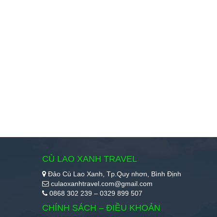
CÙ LAO XANH TRAVEL
Đảo Cù Lao Xanh, Tp.Quy nhơn, Bình Định
culaoxanhtravel.com@gmail.com
0868 302 239 – 0329 899 507
CHÍNH SÁCH – ĐIỀU KHOẢN