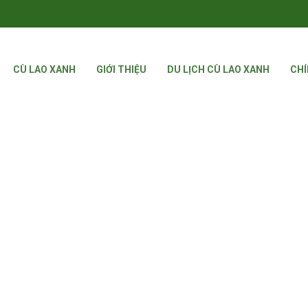
CÙ LAO XANH
GIỚI THIỆU
DU LỊCH CÙ LAO XANH
CHÍ