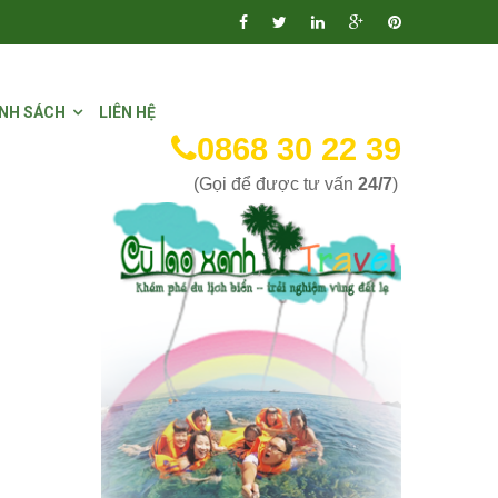
NH SÁCH
LIÊN HỆ
0868 30 22 39
(Gọi để được tư vấn
24/7
)