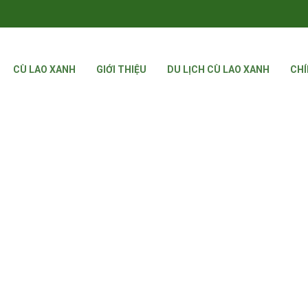
CÙ LAO XANH
GIỚI THIỆU
DU LỊCH CÙ LAO XANH
CHÍ