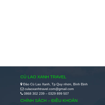
CÙ LAO XANH TRAVEL
Đảo Cù Lao Xanh, Tp.Quy nhơn, Bình Định
culaoxanhtravel.com@gmail.com
0868 302 239 – 0329 899 507
CHÍNH SÁCH – ĐIỀU KHOẢN