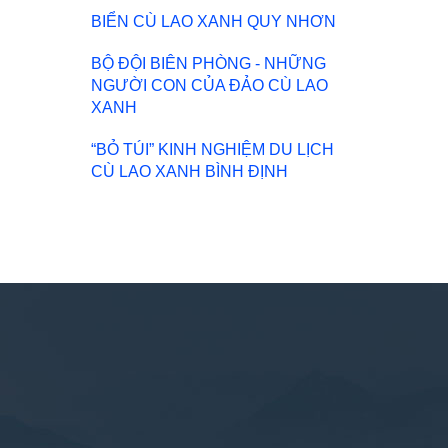
BIỂN CÙ LAO XANH QUY NHƠN
BỘ ĐỘI BIÊN PHÒNG - NHỮNG
NGƯỜI CON CỦA ĐẢO CÙ LAO
XANH
“BỎ TÚI” KINH NGHIỆM DU LỊCH
CÙ LAO XANH BÌNH ĐỊNH