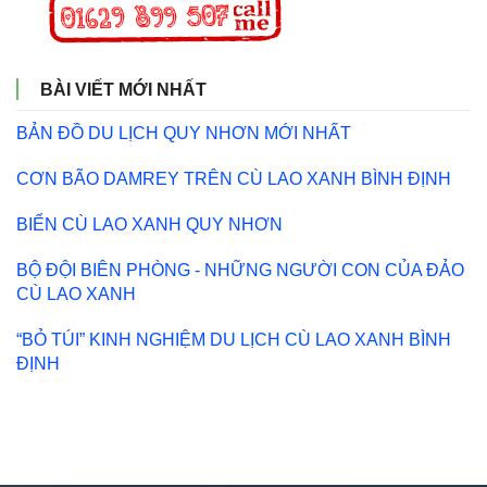
BÀI VIẾT MỚI NHẤT
BẢN ĐỒ DU LỊCH QUY NHƠN MỚI NHẤT
CƠN BÃO DAMREY TRÊN CÙ LAO XANH BÌNH ĐỊNH
BIỂN CÙ LAO XANH QUY NHƠN
BỘ ĐỘI BIÊN PHÒNG - NHỮNG NGƯỜI CON CỦA ĐẢO
CÙ LAO XANH
“BỎ TÚI” KINH NGHIỆM DU LỊCH CÙ LAO XANH BÌNH
ĐỊNH