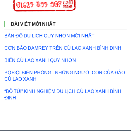
BÀI VIẾT MỚI NHẤT
BẢN ĐỒ DU LỊCH QUY NHƠN MỚI NHẤT
CƠN BÃO DAMREY TRÊN CÙ LAO XANH BÌNH ĐỊNH
BIỂN CÙ LAO XANH QUY NHƠN
BỘ ĐỘI BIÊN PHÒNG - NHỮNG NGƯỜI CON CỦA ĐẢO
CÙ LAO XANH
“BỎ TÚI” KINH NGHIỆM DU LỊCH CÙ LAO XANH BÌNH
ĐỊNH