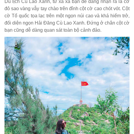
Du lịch Cù Lao Xanh, từ xa xa bạn dễ dàng nhận ra lá cờ
đỏ sao vàng vẫy tay chào trên đỉnh cột cờ cao chót vót. Cột
cờ Tổ quốc tọa lạc trên một ngọn núi cao và khá hiểm trở,
đối diện ngọn Hải Đăng Cù Lao Xanh. Đứng ở chân cột cờ
bạn cũng dễ dàng quan sát toàn bộ cảnh đảo.