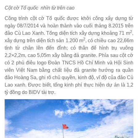
Cột cờ Tổ quốc nhìn từ trên cao
Công trình cột cờ Tổ quốc được khởi công xây dựng từ
ngày 08/7/2014 và hoàn thành vào cuối tháng 8.2015 trên
2
đảo Cù Lao Xanh. Tổng diện tích xây dựng khoảng 71 m
,
2
xây dựng trên diện tích sàn 1.200 m
, có chiều cao 22,66m
tính từ chân lên đến đỉnh; có thân đế hình trụ vuông
2,2×2,2m, cao 5,05m xây bằng đá granite. Phía sau cột cờ
có 2 phù điêu logo Đoàn TNCS Hồ Chí Minh và Hội Sinh
viên Việt Nam bằng chất liệu đá granite hướng ra quần
đảo Hoàng Sa, ghi rõ chủ quyền, kinh độ, vĩ độ của đảo Cù
Lao xanh. Được biết, tổng kinh phí thực hiện dự án là 1,2
tỷ đồng do BIDV tài trợ.