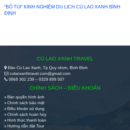
“BỎ TÚI” KINH NGHIỆM DU LỊCH CÙ LAO XANH BÌNH
ĐỊNH
CÙ LAO XANH TRAVEL
Đảo Cù Lao Xanh, Tp.Quy nhơn, Bình Định
culaoxanhtravel.com@gmail.com
0868 302 239 – 0329 899 507
CHÍNH SÁCH – ĐIỀU KHOẢN
Bản quyền hình ảnh
Chính sách bảo mật
Điều khoản sử dụng
Chính sách hoàn hủy
Hình thức thanh toán
Hướng dẫn đặt Tour