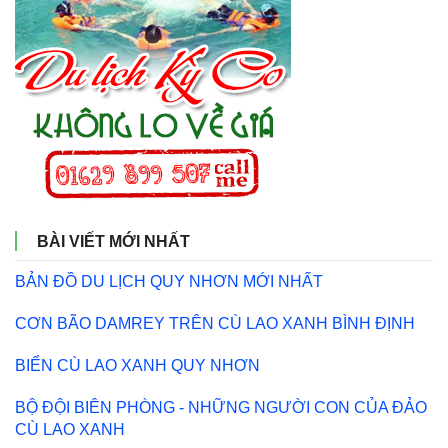
BÀI VIẾT MỚI NHẤT
BẢN ĐỒ DU LỊCH QUY NHƠN MỚI NHẤT
CƠN BÃO DAMREY TRÊN CÙ LAO XANH BÌNH ĐỊNH
BIỂN CÙ LAO XANH QUY NHƠN
BỘ ĐỘI BIÊN PHÒNG - NHỮNG NGƯỜI CON CỦA ĐẢO
CÙ LAO XANH