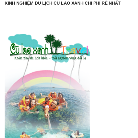
KINH NGHIỆM DU LỊCH CÙ LAO XANH CHI PHÍ RẺ NHẤT