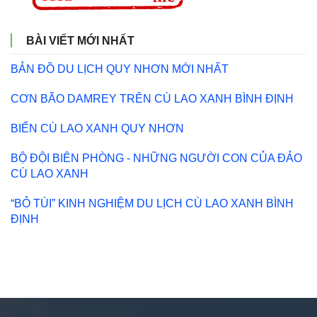
BÀI VIẾT MỚI NHẤT
BẢN ĐỒ DU LỊCH QUY NHƠN MỚI NHẤT
CƠN BÃO DAMREY TRÊN CÙ LAO XANH BÌNH ĐỊNH
BIỂN CÙ LAO XANH QUY NHƠN
BỘ ĐỘI BIÊN PHÒNG - NHỮNG NGƯỜI CON CỦA ĐẢO
CÙ LAO XANH
“BỎ TÚI” KINH NGHIỆM DU LỊCH CÙ LAO XANH BÌNH
ĐỊNH