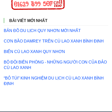
BÀI VIẾT MỚI NHẤT
BẢN ĐỒ DU LỊCH QUY NHƠN MỚI NHẤT
CƠN BÃO DAMREY TRÊN CÙ LAO XANH BÌNH ĐỊNH
BIỂN CÙ LAO XANH QUY NHƠN
BỘ ĐỘI BIÊN PHÒNG - NHỮNG NGƯỜI CON CỦA ĐẢO
CÙ LAO XANH
“BỎ TÚI” KINH NGHIỆM DU LỊCH CÙ LAO XANH BÌNH
ĐỊNH