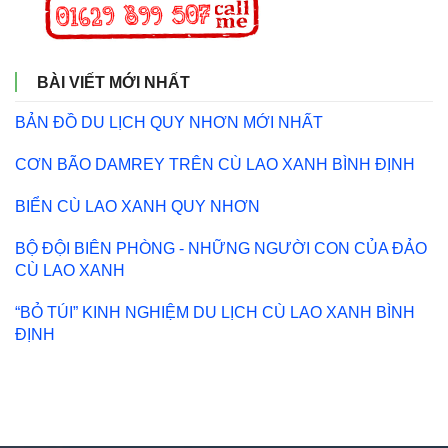
BÀI VIẾT MỚI NHẤT
BẢN ĐỒ DU LỊCH QUY NHƠN MỚI NHẤT
CƠN BÃO DAMREY TRÊN CÙ LAO XANH BÌNH ĐỊNH
BIỂN CÙ LAO XANH QUY NHƠN
BỘ ĐỘI BIÊN PHÒNG - NHỮNG NGƯỜI CON CỦA ĐẢO
CÙ LAO XANH
“BỎ TÚI” KINH NGHIỆM DU LỊCH CÙ LAO XANH BÌNH
ĐỊNH