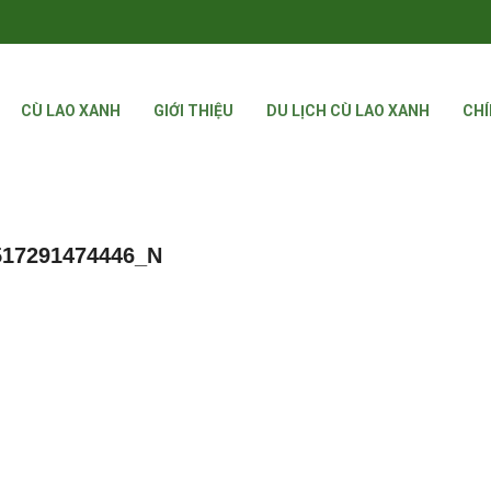
CÙ LAO XANH
GIỚI THIỆU
DU LỊCH CÙ LAO XANH
CHÍ
517291474446_N