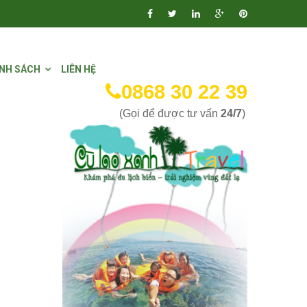
NH SÁCH
LIÊN HỆ
0868 30 22 39
(Gọi để được tư vấn
24/7
)