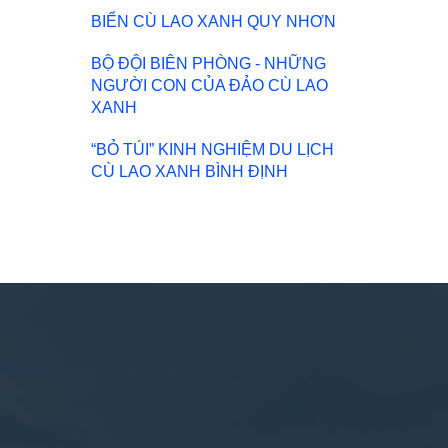
BIỂN CÙ LAO XANH QUY NHƠN
BỘ ĐỘI BIÊN PHÒNG - NHỮNG
NGƯỜI CON CỦA ĐẢO CÙ LAO
XANH
“BỎ TÚI” KINH NGHIỆM DU LỊCH
CÙ LAO XANH BÌNH ĐỊNH