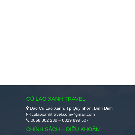
CÙ LAO XANH TRAVEL
Đảo Cù Lao Xanh, Tp.Quy nhơn, Bình Định
culaoxanhtravel.com@gmail.com
0868 302 239 – 0329 899 507
CHÍNH SÁCH – ĐIỀU KHOẢN