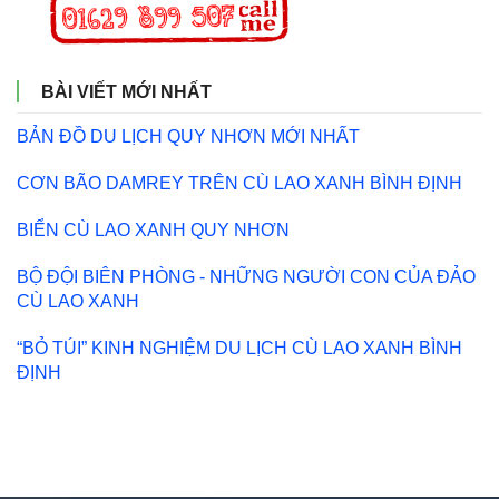
BÀI VIẾT MỚI NHẤT
BẢN ĐỒ DU LỊCH QUY NHƠN MỚI NHẤT
CƠN BÃO DAMREY TRÊN CÙ LAO XANH BÌNH ĐỊNH
BIỂN CÙ LAO XANH QUY NHƠN
BỘ ĐỘI BIÊN PHÒNG - NHỮNG NGƯỜI CON CỦA ĐẢO
CÙ LAO XANH
“BỎ TÚI” KINH NGHIỆM DU LỊCH CÙ LAO XANH BÌNH
ĐỊNH