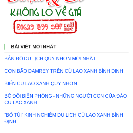
BÀI VIẾT MỚI NHẤT
BẢN ĐỒ DU LỊCH QUY NHƠN MỚI NHẤT
CƠN BÃO DAMREY TRÊN CÙ LAO XANH BÌNH ĐỊNH
BIỂN CÙ LAO XANH QUY NHƠN
BỘ ĐỘI BIÊN PHÒNG - NHỮNG NGƯỜI CON CỦA ĐẢO
CÙ LAO XANH
“BỎ TÚI” KINH NGHIỆM DU LỊCH CÙ LAO XANH BÌNH
ĐỊNH