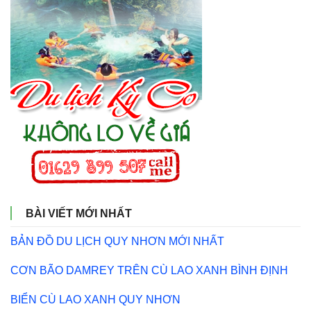
BÀI VIẾT MỚI NHẤT
BẢN ĐỒ DU LỊCH QUY NHƠN MỚI NHẤT
CƠN BÃO DAMREY TRÊN CÙ LAO XANH BÌNH ĐỊNH
BIỂN CÙ LAO XANH QUY NHƠN