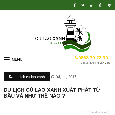
0868 30 22 39
Toggle
(Gọi để được tư vấn
24/7
)
navigation
du lich cu lao xanh
04, 11, 2017
DU LỊCH CÙ LAO XANH XUẤT PHÁT TỪ
ĐÂU VÀ NHƯ THẾ NÀO ?
5
/
5
(
1
bình chọn
)