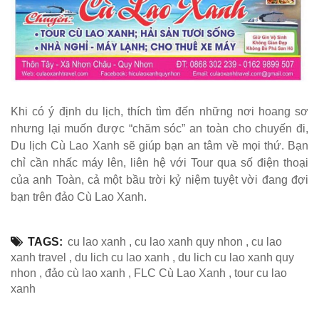
Khi có ý định du lịch, thích tìm đến những nơi hoang sơ
nhưng lại muốn được “chăm sóc” an toàn cho chuyến đi,
Du lịch Cù Lao Xanh sẽ giúp bạn an tâm về mọi thứ. Bạn
chỉ cần nhấc máy lên, liên hệ với Tour qua số điện thoại
của anh Toàn, cả một bầu trời kỷ niệm tuyệt vời đang đợi
bạn trên đảo Cù Lao Xanh.
TAGS:
cu lao xanh
,
cu lao xanh quy nhon
,
cu lao
xanh travel
,
du lich cu lao xanh
,
du lich cu lao xanh quy
nhon
,
đảo cù lao xanh
,
FLC Cù Lao Xanh
,
tour cu lao
xanh