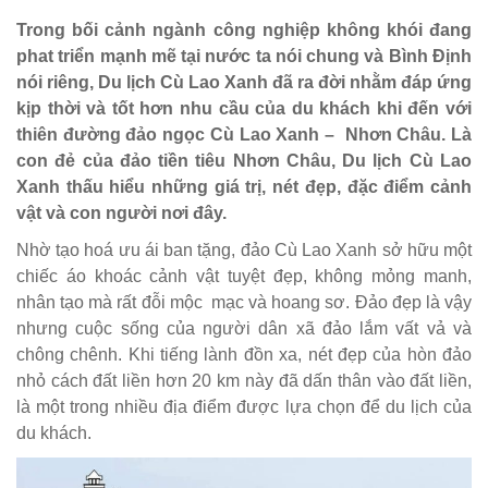
Trong bối cảnh ngành công nghiệp không khói đang
phat triển mạnh mẽ tại nước ta nói chung và Bình Định
nói riêng, Du lịch Cù Lao Xanh đã ra đời nhằm đáp ứng
kịp thời và tốt hơn nhu cầu của du khách khi đến với
thiên đường đảo ngọc Cù Lao Xanh – Nhơn Châu. Là
con đẻ của đảo tiền tiêu Nhơn Châu, Du lịch Cù Lao
Xanh thấu hiểu những giá trị, nét đẹp, đặc điểm cảnh
vật và con người nơi đây.
Nhờ tạo hoá ưu ái ban tặng, đảo Cù Lao Xanh sở hữu một
chiếc áo khoác cảnh vật tuyệt đẹp, không mỏng manh,
nhân tạo mà rất đỗi mộc mạc và hoang sơ. Đảo đẹp là vậy
nhưng cuộc sống của người dân xã đảo lắm vất vả và
chông chênh. Khi tiếng lành đồn xa, nét đẹp của hòn đảo
nhỏ cách đất liền hơn 20 km này đã dấn thân vào đất liền,
là một trong nhiều địa điểm được lựa chọn để du lịch của
du khách.