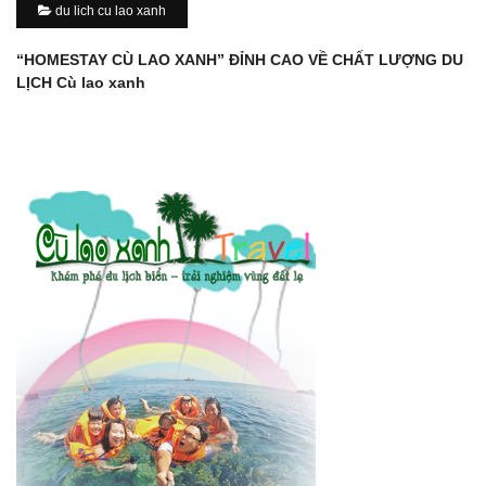
du lich cu lao xanh
“HOMESTAY CÙ LAO XANH” ĐỈNH CAO VỀ CHẤT LƯỢNG DU
LỊCH Cù lao xanh