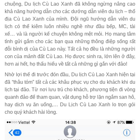
chuộng, Du lịch Cù Lao Xanh đã không ngừng nâng cao
khả năng hướng dẫn cho các dướng dẫn viên du lịch – thổ
địa Cù Lao Xanh của mình. Đội ngũ hướng dẫn viên du
lịch có thể kiêm luôn nhiều nghề như đầu bếp, MC, tài
xế… và là người kể chuyện không mệt mỏi. Họ mang tâm
tình gửi gắm cho các bạn qua những thông điệp sống rất
đỗi bình dị của Cù Lao này. Tất cả họ đều là những người
con của mảnh đất Cù Lao. Họ được sinh ra, lớn lên ở đây,
hơn ai hết, họ thấu hiểu về tất cả những gì gắn với đảo!
Nhờ lợi thế đi trước đón đầu, Du lịch Cù Lao Xanh hiện tại
đã “thâu tóm” tất cả các khâu phục vụ cho du khách khi du
lịch tại đảo. Từ nơi lưu trú cho khách, phương tiện đi vòng
quanh đảo để tham quan, vật dụng hỗ trợ lặn ngắm san hô,
hay dịch vụ ăn uống,… Du Lịch Cù Lao Xanh lo trọn gói
cho quý khách hài lòng.