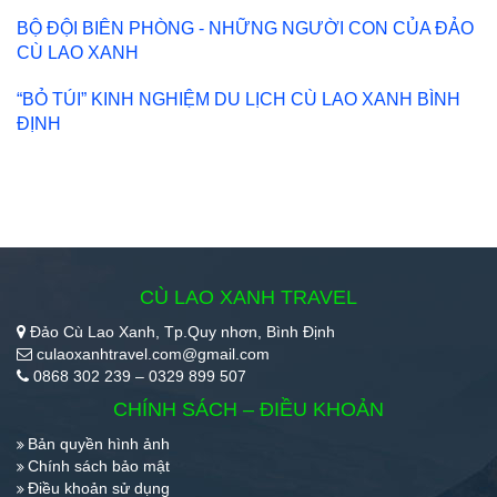
BỘ ĐỘI BIÊN PHÒNG - NHỮNG NGƯỜI CON CỦA ĐẢO
CÙ LAO XANH
“BỎ TÚI” KINH NGHIỆM DU LỊCH CÙ LAO XANH BÌNH
ĐỊNH
CÙ LAO XANH TRAVEL
Đảo Cù Lao Xanh, Tp.Quy nhơn, Bình Định
culaoxanhtravel.com@gmail.com
0868 302 239 – 0329 899 507
CHÍNH SÁCH – ĐIỀU KHOẢN
Bản quyền hình ảnh
Chính sách bảo mật
Điều khoản sử dụng